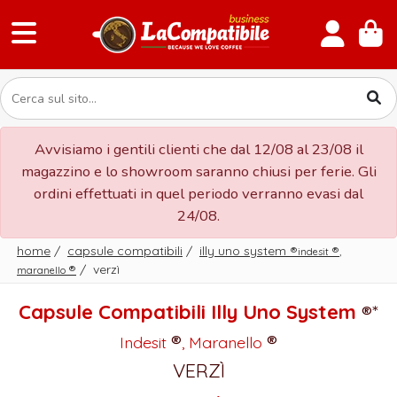
Avvisiamo i gentili clienti che dal 12/08 al 23/08 il
magazzino e lo showroom saranno chiusi per ferie. Gli
ordini effettuati in quel periodo verranno evasi dal
24/08.
home
/
capsule compatibili
/
illy uno system
®
®
indesit
,
®
/
verzì
maranello
Capsule Compatibili Illy Uno System
®*
®
®
Indesit
, Maranello
VERZÌ