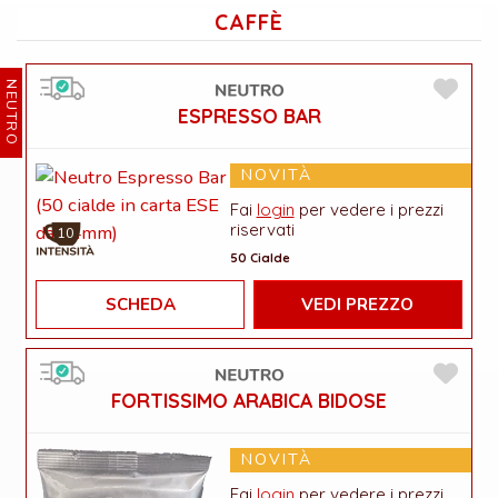
CAFFÈ
NEUTRO
ESPRESSO BAR
NOVITÀ
Fai
login
per vedere i prezzi
riservati
10
50 Cialde
SCHEDA
VEDI PREZZO
FORTISSIMO ARABICA BIDOSE
NOVITÀ
Fai
login
per vedere i prezzi