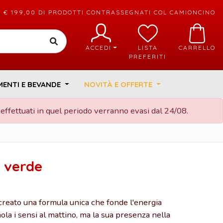
TI € 199,00 DI PRODOTTI CONTRASSEGNATI COL CAMIONCINO
ACCEDI
LISTA
CARRELLO
PREFERITI
MENTI E BEVANDE
NOVITÀ E OFFERTE
 effettuati in quel periodo verranno evasi dal 24/08.
è verde
 creato una formula unica che fonde l'energia
mola i sensi al mattino, ma la sua presenza nella