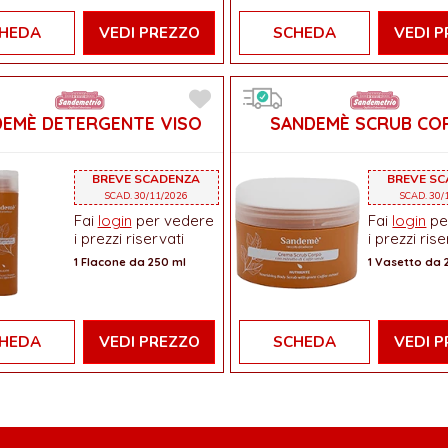
HEDA
VEDI PREZZO
SCHEDA
VEDI 
EMÈ DETERGENTE VISO
SANDEMÈ SCRUB CO
BREVE SCADENZA
BREVE S
SCAD. 30/11/2026
SCAD. 30/
Fai
login
per vedere
Fai
login
pe
i prezzi riservati
i prezzi rise
1 Flacone da 250 ml
1 Vasetto da 
HEDA
VEDI PREZZO
SCHEDA
VEDI 