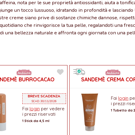
ffeina, nota per le sue proprietà antiossidanti, aiuta a tonifica
giunge un tocco lussuoso, idratando in profondità e lasciando 
tre creme siano prive di sostanze chimiche dannose, rispettan
quotidiano che rinvigorisce la tua pelle, regalandoti una fresc
 di una bellezza naturale e affronta ogni giornata con una pel
ANDEMÈ BURROCACAO
SANDEMÈ CREMA CO
BREVE SCADENZA
Fai
login
pe
SCAD. 30/11/2026
i prezzi rise
Fai
login
per vedere
1 Tubetto da 
i prezzi riservati
1 Stick da 4,5 ml