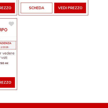
PREZZO
SCHEDA
VEDI PREZZO
RPO
CADENZA
11/2026
r vedere
rvati
250 ml
PREZZO